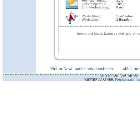
Höchsttemperatur:
31°C
Tiefsttemperatur:
18°C
24-h-Niederschlag:
0 mm
Windrichtung:
Süd-Südost
Windstärke:
2 Beaufort
Sonne und Mond: Daten der Auf- und Unter
Wetter-News bestellen/abbestellen
--------
eMail an 
WETTER-NETZWERK:
WE
WETTER-PARTNER:
Proplanta.de
|
do