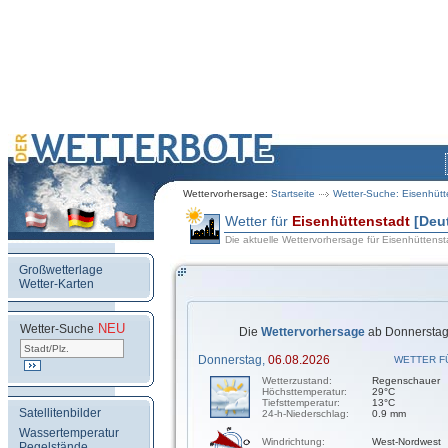
Wettervorhersage:
Startseite
Wetter-Suche: Eisenhütt
Wetter für
Eisenhüttenstadt
[Deu
Die aktuelle Wettervorhersage für Eisenhüttenst
Großwetterlage
Wetter-Karten
NEU
.
Wetter-Suche
Die
Wettervorhersage
ab Donnerstag,
Donnerstag,
06.08.2026
WETTER F
Wetterzustand:
Regenschauer
Höchsttemperatur:
29°C
Tiefsttemperatur:
13°C
Satellitenbilder
24-h-Niederschlag:
0.9 mm
Wassertemperatur
Windrichtung:
West-Nordwest
Pegelstände