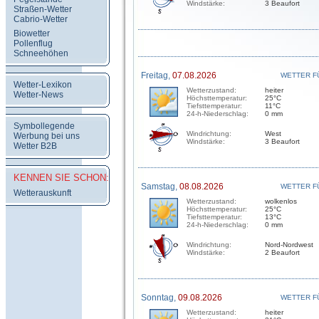
Windstärke:
3 Beaufort
Straßen-Wetter
Cabrio-Wetter
Biowetter
Pollenflug
Schneehöhen
Freitag,
07.08.2026
WETTER F
Wetter-Lexikon
Wetterzustand:
heiter
Wetter-News
Höchsttemperatur:
25°C
Tiefsttemperatur:
11°C
24-h-Niederschlag:
0 mm
Symbollegende
Windrichtung:
West
Werbung bei uns
Windstärke:
3 Beaufort
Wetter B2B
KENNEN SIE SCHON:
Samstag,
08.08.2026
WETTER F
Wetterauskunft
Wetterzustand:
wolkenlos
Höchsttemperatur:
25°C
Tiefsttemperatur:
13°C
24-h-Niederschlag:
0 mm
Windrichtung:
Nord-Nordwest
Windstärke:
2 Beaufort
Sonntag,
09.08.2026
WETTER F
Wetterzustand:
heiter