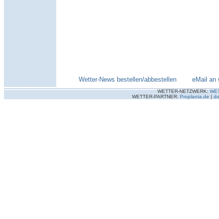
Wetter-News bestellen/abbestellen
--------
eMail an 
WETTER-NETZWERK:
WE
WETTER-PARTNER:
Proplanta.de
|
do