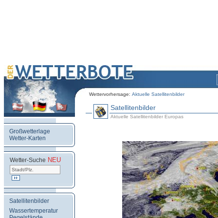
Wettervorhersage:
Aktuelle Satellitenbilder
Satellitenbilder
Aktuelle Satellitenbilder Europas
Großwetterlage
Wetter-Karten
NEU
.
Wetter-Suche
Satellitenbilder
Wassertemperatur
Pegelstände