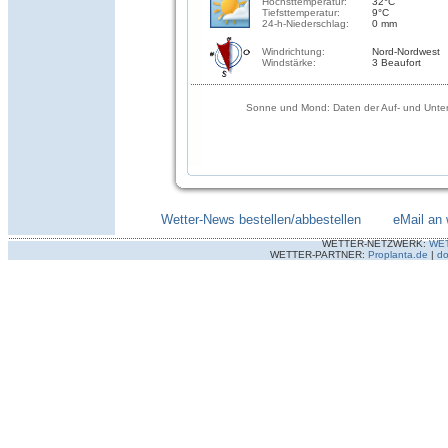
Höchsttemperatur:
32°C
Tiefsttemperatur:
9°C
24-h-Niederschlag:
0 mm
Windrichtung:
Nord-Nordwest
Windstärke:
3 Beaufort
Sonne und Mond: Daten der Auf- und Unter
Wetter-News bestellen/abbestellen
--------
eMail an 
WETTER-NETZWERK:
WE
WETTER-PARTNER:
Proplanta.de
|
do