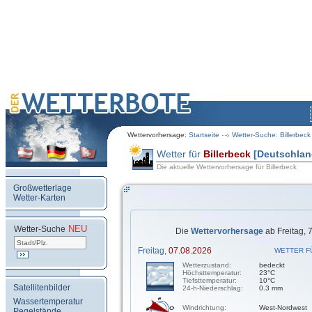
Wettervorhersage:
Startseite
Wetter-Suche: Billerbeck
Wetter für
Billerbeck
[Deutschlan
Die aktuelle Wettervorhersage für Billerbeck
Großwetterlage
Wetter-Karten
NEU
.
Wetter-Suche
Die
Wettervorhersage
ab Freitag, 
Freitag,
07.08.2026
WETTER F
Wetterzustand:
bedeckt
Höchsttemperatur:
23°C
Tiefsttemperatur:
10°C
Satellitenbilder
24-h-Niederschlag:
0.3 mm
Wassertemperatur
Windrichtung:
West-Nordwest
Pegelstände