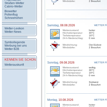
Windstärke:
2 Beaufort
Straßen-Wetter
Cabrio-Wetter
Biowetter
Pollenflug
Schneehöhen
Samstag,
08.08.2026
WETTER F
Wetter-Lexikon
Wetterzustand:
heiter
Wetter-News
Höchsttemperatur:
30°C
Tiefsttemperatur:
16°C
24-h-Niederschlag:
0 mm
Symbollegende
Windrichtung:
Ost-Südost
Werbung bei uns
Windstärke:
2 Beaufort
Wetter B2B
KENNEN SIE SCHON:
Sonntag,
09.08.2026
WETTER F
Wetterauskunft
Wetterzustand:
wolkig
Höchsttemperatur:
36°C
Tiefsttemperatur:
19°C
24-h-Niederschlag:
0 mm
Windrichtung:
Südwest
Windstärke:
2 Beaufort
Montag,
10.08.2026
WETTER F
Wetterzustand:
heiter