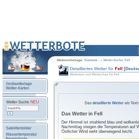
Wettervorhersage:
Startseite
Wetter-Suche: Fell
Detailliertes Wetter für
Fell
[Deuts
Wettertext und Wetterchart für Fell
Großwetterlage
Wetter-Karten
NEU
.
Wetter-Suche
Das
detaillierte Wetter
als Text
Das Wetter in Fell
Der Himmel ist strahlend blau und wolkenl
Nachmittag steigen die Temperaturen auf W
Satellitenbilder
Östlicher Wind weht überwiegend leicht.
Wassertemperatur
Pegelstände