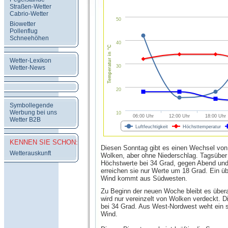
Straßen-Wetter
Cabrio-Wetter
50
Biowetter
Pollenflug
Schneehöhen
40
Temperatur in °C
Wetter-Lexikon
30
Wetter-News
20
Symbollegende
Werbung bei uns
10
06:00 Uhr
12:00 Uhr
18:00 Uhr
Wetter B2B
Luftfeuchtigkeit
Höchsttemperatur
KENNEN SIE SCHON:
Diesen Sonntag gibt es einen Wechsel vo
Wetterauskunft
Wolken, aber ohne Niederschlag. Tagsüber 
Höchstwerte bei 34 Grad, gegen Abend und
erreichen sie nur Werte um 18 Grad. Ein üb
Wind kommt aus Südwesten.
Zu Beginn der neuen Woche bleibt es übera
wird nur vereinzelt von Wolken verdeckt. D
bei 34 Grad. Aus West-Nordwest weht ein 
Wind.