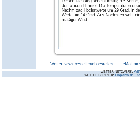
Diesen Dienstag scheint kräftig die Sonne,
den blauen Himmel. Die Temperaturen erre
Nachmittag Höchstwerte um 29 Grad, in der
Werte um 14 Grad. Aus Nordosten weht ein
mäßiger Wind.
Wetter-News bestellen/abbestellen
--------
eMail an 
WETTER-NETZWERK:
WE
WETTER-PARTNER:
Proplanta.de
|
do