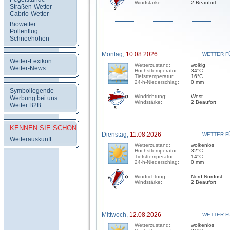
Windstärke:
2 Beaufort
Straßen-Wetter
Cabrio-Wetter
Biowetter
Pollenflug
Schneehöhen
Montag,
10.08.2026
WETTER F
Wetter-Lexikon
Wetterzustand:
wolkig
Wetter-News
Höchsttemperatur:
34°C
Tiefsttemperatur:
16°C
24-h-Niederschlag:
0 mm
Symbollegende
Windrichtung:
West
Werbung bei uns
Windstärke:
2 Beaufort
Wetter B2B
KENNEN SIE SCHON:
Dienstag,
11.08.2026
WETTER F
Wetterauskunft
Wetterzustand:
wolkenlos
Höchsttemperatur:
32°C
Tiefsttemperatur:
14°C
24-h-Niederschlag:
0 mm
Windrichtung:
Nord-Nordost
Windstärke:
2 Beaufort
Mittwoch,
12.08.2026
WETTER F
Wetterzustand:
wolkenlos