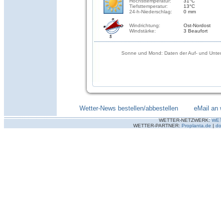
Höchsttemperatur:
31°C
Tiefsttemperatur:
13°C
24-h-Niederschlag:
0 mm
Windrichtung:
Ost-Nordost
Windstärke:
3 Beaufort
Sonne und Mond: Daten der Auf- und Unter
Wetter-News bestellen/abbestellen
--------
eMail an 
WETTER-NETZWERK:
WE
WETTER-PARTNER:
Proplanta.de
|
do