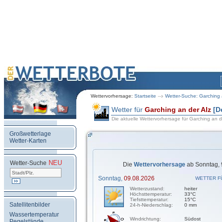
Wettervorhersage:
Startseite
Wetter-Suche: Garching 
Wetter für
Garching an der Alz
[D
Die aktuelle Wettervorhersage für Garching an d
Großwetterlage
Wetter-Karten
NEU
.
Wetter-Suche
Die
Wettervorhersage
ab Sonntag, 
Sonntag,
09.08.2026
WETTER F
Wetterzustand:
heiter
Höchsttemperatur:
33°C
Tiefsttemperatur:
15°C
Satellitenbilder
24-h-Niederschlag:
0 mm
Wassertemperatur
Windrichtung:
Südost
Pegelstände