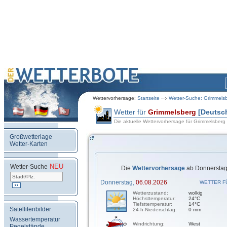
Wettervorhersage:
Startseite
Wetter-Suche: Grimmels
Wetter für
Grimmelsberg
[Deutsc
Die aktuelle Wettervorhersage für Grimmelsberg
Großwetterlage
Wetter-Karten
NEU
.
Wetter-Suche
Die
Wettervorhersage
ab Donnerstag,
Donnerstag,
06.08.2026
WETTER F
Wetterzustand:
wolkig
Höchsttemperatur:
24°C
Tiefsttemperatur:
14°C
Satellitenbilder
24-h-Niederschlag:
0 mm
Wassertemperatur
Windrichtung:
West
Pegelstände