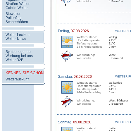
Windstärke:
4 Beaufort
Straßen-Wetter
Cabrio-Wetter
Biowetter
Pollenflug
Schneehöhen
Freitag,
07.08.2026
WETTER F
Wetter-Lexikon
Wetterzustand:
wolkig
Wetter-News
Höchsttemperatur:
21°C
Tiefsttemperatur:
11°C
24-h-Niederschlag:
0 mm
Symbollegende
Windrichtung:
West
Werbung bei uns
Windstärke:
3 Beaufort
Wetter B2B
KENNEN SIE SCHON:
Samstag,
08.08.2026
WETTER F
Wetterauskunft
Wetterzustand:
wolkenlos
Höchsttemperatur:
25°C
Tiefsttemperatur:
14°C
24-h-Niederschlag:
0 mm
Windrichtung:
West-Südwest
Windstärke:
2 Beaufort
Sonntag,
09.08.2026
WETTER F
Wetterzustand:
heiter