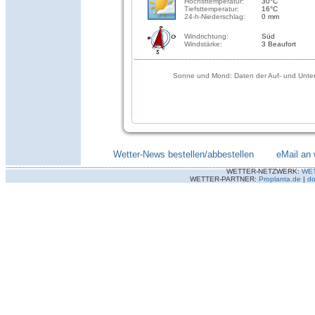
Höchsttemperatur:
30°C
Tiefsttemperatur:
16°C
24-h-Niederschlag:
0 mm
Windrichtung:
Süd
Windstärke:
3 Beaufort
Sonne und Mond: Daten der Auf- und Unter
Wetter-News bestellen/abbestellen
--------
eMail an 
WETTER-NETZWERK:
WE
WETTER-PARTNER:
Proplanta.de
|
do