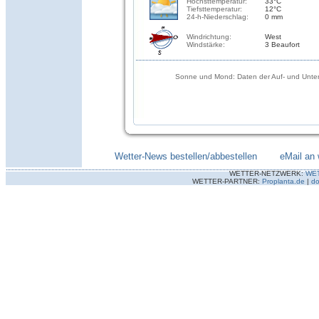
Höchsttemperatur:
33°C
Tiefsttemperatur:
12°C
24-h-Niederschlag:
0 mm
Windrichtung:
West
Windstärke:
3 Beaufort
Sonne und Mond: Daten der Auf- und Unter
Wetter-News bestellen/abbestellen
--------
eMail an 
WETTER-NETZWERK:
WE
WETTER-PARTNER:
Proplanta.de
|
do