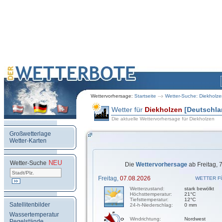
Wettervorhersage:
Startseite
Wetter-Suche: Diekholze
Wetter für
Diekholzen
[Deutschla
Die aktuelle Wettervorhersage für Diekholzen
Großwetterlage
Wetter-Karten
NEU
.
Wetter-Suche
Die
Wettervorhersage
ab Freitag, 
Freitag,
07.08.2026
WETTER F
Wetterzustand:
stark bewölkt
Höchsttemperatur:
21°C
Tiefsttemperatur:
12°C
Satellitenbilder
24-h-Niederschlag:
0 mm
Wassertemperatur
Windrichtung:
Nordwest
Pegelstände