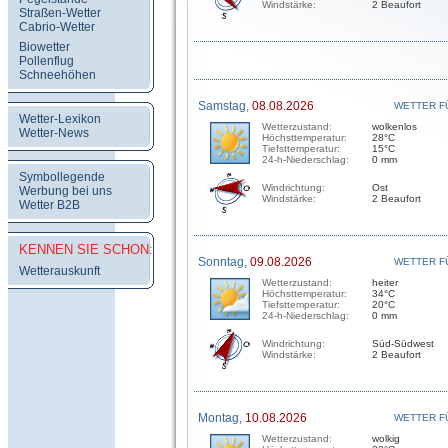
Windstärke:
2 Beaufort
Straßen-Wetter
Cabrio-Wetter
Biowetter
Pollenflug
Schneehöhen
Samstag,
08.08.2026
WETTER F
Wetter-Lexikon
Wetterzustand:
wolkenlos
Wetter-News
Höchsttemperatur:
28°C
Tiefsttemperatur:
15°C
24-h-Niederschlag:
0 mm
Symbollegende
Windrichtung:
Ost
Werbung bei uns
Windstärke:
2 Beaufort
Wetter B2B
KENNEN SIE SCHON:
Sonntag,
09.08.2026
WETTER F
Wetterauskunft
Wetterzustand:
heiter
Höchsttemperatur:
34°C
Tiefsttemperatur:
20°C
24-h-Niederschlag:
0 mm
Windrichtung:
Süd-Südwest
Windstärke:
2 Beaufort
Montag,
10.08.2026
WETTER F
Wetterzustand:
wolkig