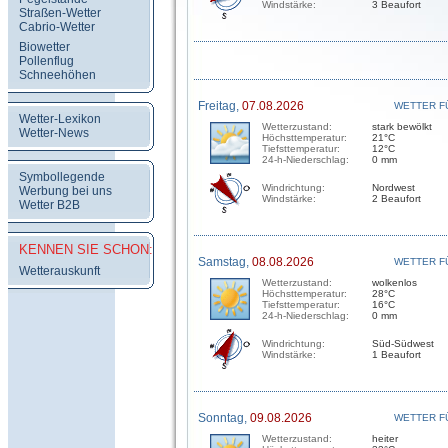
Windstärke:
3 Beaufort
Straßen-Wetter
Cabrio-Wetter
Biowetter
Pollenflug
Schneehöhen
Freitag,
07.08.2026
WETTER F
Wetter-Lexikon
Wetterzustand:
stark bewölkt
Wetter-News
Höchsttemperatur:
21°C
Tiefsttemperatur:
12°C
24-h-Niederschlag:
0 mm
Symbollegende
Windrichtung:
Nordwest
Werbung bei uns
Windstärke:
2 Beaufort
Wetter B2B
KENNEN SIE SCHON:
Samstag,
08.08.2026
WETTER F
Wetterauskunft
Wetterzustand:
wolkenlos
Höchsttemperatur:
28°C
Tiefsttemperatur:
16°C
24-h-Niederschlag:
0 mm
Windrichtung:
Süd-Südwest
Windstärke:
1 Beaufort
Sonntag,
09.08.2026
WETTER F
Wetterzustand:
heiter