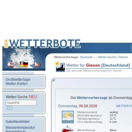
Wettervorhersage:
Startseite
Wetter-Suche: Giesen
Wetter für
Giesen
[Deutschland]
Die aktuelle Wettervorhersage für Giesen
Großwetterlage
Wetter-Karten
NEU
.
Wetter-Suche
Die
Wettervorhersage
ab Donnerstag,
Donnerstag,
06.08.2026
WETTER F
Wetterzustand:
wolkig
Höchsttemperatur:
25°C
Tiefsttemperatur:
11°C
Satellitenbilder
24-h-Niederschlag:
0 mm
Wassertemperatur
Windrichtung:
West
Pegelstände