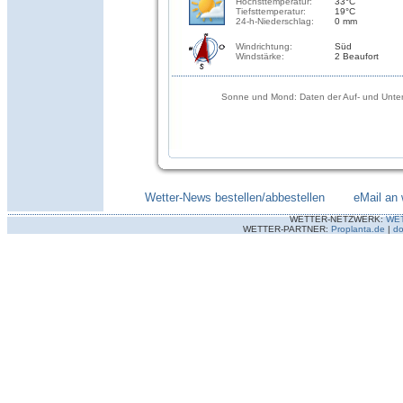
Höchsttemperatur:
33°C
Tiefsttemperatur:
19°C
24-h-Niederschlag:
0 mm
Windrichtung:
Süd
Windstärke:
2 Beaufort
Sonne und Mond: Daten der Auf- und Unter
Wetter-News bestellen/abbestellen
--------
eMail an 
WETTER-NETZWERK:
WE
WETTER-PARTNER:
Proplanta.de
|
do