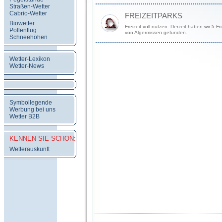
Straßen-Wetter
Cabrio-Wetter
FREIZEITPARKS
Biowetter
Freizeit voll nutzen: Derzeit haben wir
5
Fre
Pollenflug
von Algermissen gefunden.
Schneehöhen
Wetter-Lexikon
Wetter-News
Symbollegende
Werbung bei uns
Wetter B2B
KENNEN SIE SCHON:
Wetterauskunft