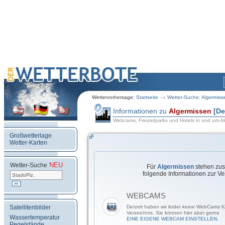
Wettervorhersage:
Startseite
Wetter-Suche: Algermiss
Informationen zu
Algermissen
[De
Webcams, Freizeitparks und Hotels in und um A
Großwetterlage
Wetter-Karten
NEU
.
Wetter-Suche
Für
Algermissen
stehen zus
folgende Informationen zur Ve
WEBCAMS
Satellitenbilder
Derzeit haben wir leider keine WebCams f
Verzeichnis. Sie können hier aber gerne
Wassertemperatur
EINE EIGENE WEBCAM EINSTELLEN.
Pegelstände