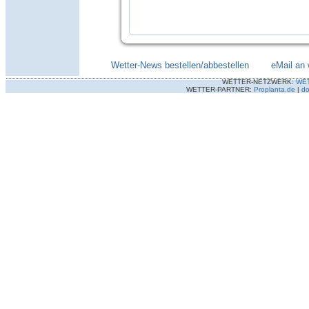
Wetter-News bestellen/abbestellen
--------
eMail an 
WETTER-NETZWERK:
WE
WETTER-PARTNER:
Proplanta.de
|
do